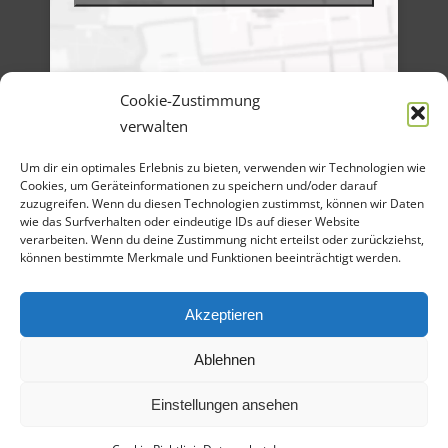
Cookie-Zustimmung
verwalten
Menü
Um dir ein optimales Erlebnis zu bieten, verwenden wir Technologien wie
Artikel-Archiv
Cookies, um Geräteinformationen zu speichern und/oder darauf
Veranstaltungen
Angebote
zuzugreifen. Wenn du diesen Technologien zustimmst, können wir Daten
Bilder-Galerien
wie das Surfverhalten oder eindeutige IDs auf dieser Website
Material
verarbeiten. Wenn du deine Zustimmung nicht erteilst oder zurückziehst,
Spenden
können bestimmte Merkmale und Funktionen beeinträchtigt werden.
Kontakt
Cookie Richtlinie
Datenschutz
Impressum
Akzeptieren
Ablehnen
Einstellungen ansehen