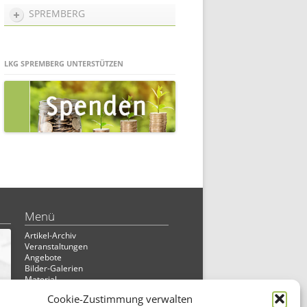
SPREMBERG
LKG SPREMBERG UNTERSTÜTZEN
Menü
Artikel-Archiv
Veranstaltungen
Angebote
Bilder-Galerien
Material
Spenden
Cookie-Zustimmung verwalten
Kontakt