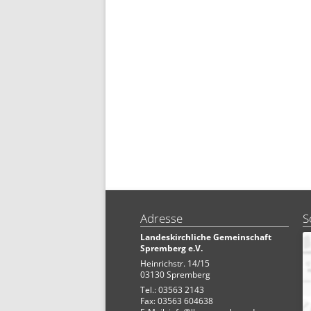
Adresse
S
Landeskirchliche Gemeinschaft
Spremberg e.V.
Heinrichstr. 14/15
03130 Spremberg
Tel.: 03563 2143
Fax: 03563 604638