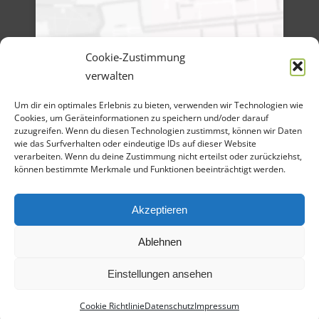
Cookie-Zustimmung
verwalten
Menü
Um dir ein optimales Erlebnis zu bieten, verwenden wir Technologien wie
Artikel-Archiv
Cookies, um Geräteinformationen zu speichern und/oder darauf
Veranstaltungen
Angebote
zuzugreifen. Wenn du diesen Technologien zustimmst, können wir Daten
Bilder-Galerien
wie das Surfverhalten oder eindeutige IDs auf dieser Website
Material
verarbeiten. Wenn du deine Zustimmung nicht erteilst oder zurückziehst,
Spenden
können bestimmte Merkmale und Funktionen beeinträchtigt werden.
Kontakt
Cookie Richtlinie
Datenschutz
Impressum
Akzeptieren
Ablehnen
Einstellungen ansehen
Cookie Richtlinie
Datenschutz
Impressum