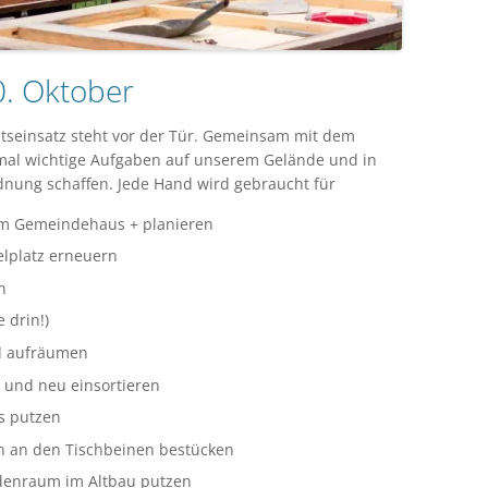
0. Oktober
eitseinsatz steht vor der Tür. Gemeinsam mit dem
mal wichtige Aufgaben auf unserem Gelände und in
ung schaffen. Jede Hand wird gebraucht für
 am Gemeindehaus + planieren
elplatz erneuern
n
 drin!)
d aufräumen
 und neu einsortieren
s putzen
en an den Tischbeinen bestücken
denraum im Altbau putzen