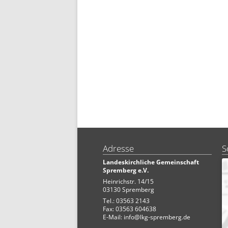
Adresse
S
Landeskirchliche Gemeinschaft
Spremberg e.V.
Heinrichstr. 14/15
03130 Spremberg
Tel.: 03563 2143
Fax: 03563 604638
E-Mail:
info@lkg-spremberg.de