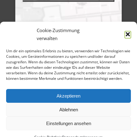
Cookie-Zustimmung
verwalten
Menü
Um dir ein optimales Erlebnis zu bieten, verwenden wir Technologien wie
Artikel-Archiv
Veranstaltungen
Cookies, um Geräteinformationen zu speichern und/oder darauf
Angebote
zuzugreifen. Wenn du diesen Technologien zustimmst, können wir Daten
Bilder-Galerien
wie das Surfverhalten oder eindeutige IDs auf dieser Website
Material
verarbeiten. Wenn du deine Zustimmung nicht erteilst oder zurückziehst,
Spenden
können bestimmte Merkmale und Funktionen beeinträchtigt werden.
Kontakt
Cookie Richtlinie
Datenschutz
Impressum
Akzeptieren
Ablehnen
Einstellungen ansehen