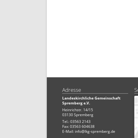
Adresse
S
Landeskirchliche Gemeinschaft
Spremberg e.V.
Heinrichstr. 14/15
03130 Spremberg
Tel.: 03563 2143
Fax: 03563 604638
E-Mail:
info@lkg-spremberg.de