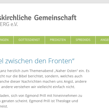
Zum Inhalt springen
UNGEN
GOTTESDIENST
PREDIGTEN
SPREEKIDS
ANGE
l zwischen den Fronten“
ganz herzlich zum Themenabend „Naher Osten“ ein. Es
icht nur die Bibel berichtet, sondern, welches auch
Manche dieser Nachrichten machen uns Angst, andere
ndere verstehen wir vielleicht einfach nicht.
geladen, sich von Egmond Prill mit hineinnehmen zu
n geraten scheint. Egmond Prill ist Theologe und
eist.