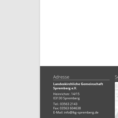
Adresse
S
Landeskirchliche Gemeinschaft
Spremberg e.V.
Heinrichstr. 14/15
03130 Spremberg
Tel.: 03563 2143
Fax: 03563 604638
E-Mail:
info@lkg-spremberg.de