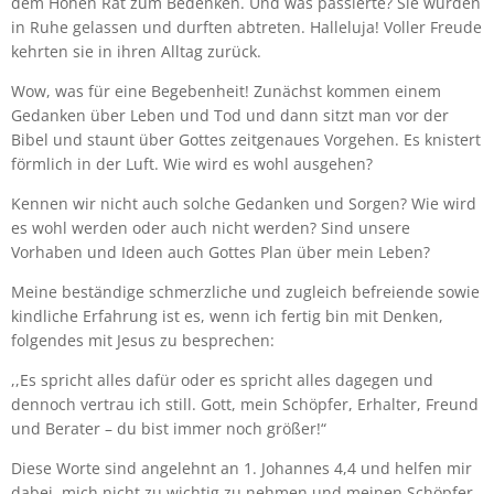
dem Hohen Rat zum Bedenken. Und was passierte? Sie wurden
in Ruhe gelassen und durften abtreten. Halleluja! Voller Freude
kehrten sie in ihren Alltag zurück.
Wow, was für eine Begebenheit! Zunächst kommen einem
Gedanken über Leben und Tod und dann sitzt man vor der
Bibel und staunt über Gottes zeitgenaues Vorgehen. Es knistert
förmlich in der Luft. Wie wird es wohl ausgehen?
Kennen wir nicht auch solche Gedanken und Sorgen? Wie wird
es wohl werden oder auch nicht werden? Sind unsere
Vorhaben und Ideen auch Gottes Plan über mein Leben?
Meine beständige schmerzliche und zugleich befreiende sowie
kindliche Erfahrung ist es, wenn ich fertig bin mit Denken,
folgendes mit Jesus zu besprechen:
,,Es spricht alles dafür oder es spricht alles dagegen und
dennoch vertrau ich still. Gott, mein Schöpfer, Erhalter, Freund
und Berater – du bist immer noch größer!“
Diese Worte sind angelehnt an 1. Johannes 4,4 und helfen mir
dabei, mich nicht zu wichtig zu nehmen und meinen Schöpfer,