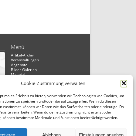
Menü
Artikel-Archiv
Veranstaltungen
Angebote
Bilder-Galerien
Material
Spenden
Cookie-Zustimmung verwalten
Kontakt
Cookie Richtlinie
Datenschutz
optimales Erlebnis zu bieten, verwenden wir Technologien wie Cookies, um
Impressum
mationen zu speichern und/oder darauf zuzugreifen. Wenn du diesen
n zustimmst, können wir Daten wie das Surfverhalten oder eindeutige IDs
Website verarbeiten. Wenn du deine Zustimmung nicht erteilst oder
t, können bestimmte Merkmale und Funktionen beeinträchtigt werden.
eptieren
Ablehnen
Einstellungen ansehen