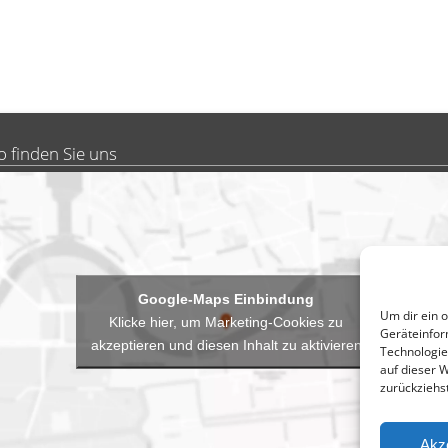
o finden Sie uns
Um dir ein 
Klicke hier, um Marketing-Cookies zu
Geräteinfor
akzeptieren und diesen Inhalt zu aktivieren
Technologie
auf dieser 
zurückziehs
Akz