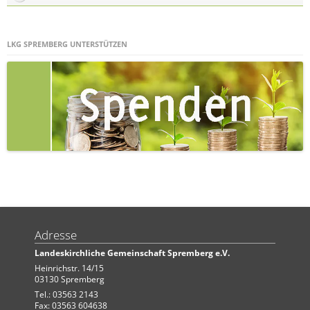
LKG SPREMBERG UNTERSTÜTZEN
Adresse
Landeskirchliche Gemeinschaft Spremberg e.V.
Heinrichstr. 14/15
03130 Spremberg
Tel.: 03563 2143
Fax: 03563 604638