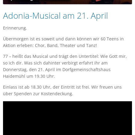
Adonia-Musical am 21. April
Erinnerung.
Übermorgen ist es soweit und dann können wir 60 Teens in
Aktion erleben: Chor, Band, Theater und Tanz!
77 – heißt das Musical und trägt den Untertitel: Wie Gott mir,
so ich dir. Was sich dahinter verbirgt erfahrt ihr am
Donnerstag, den 21. April im Dorfgemeinschaftshaus
Haidemühl um 19.30 Uhr.
Einlass ist ab 18.30 Uhr, der Eintritt ist frei. Wir freuen uns
über Spenden zur Kostendeckung.