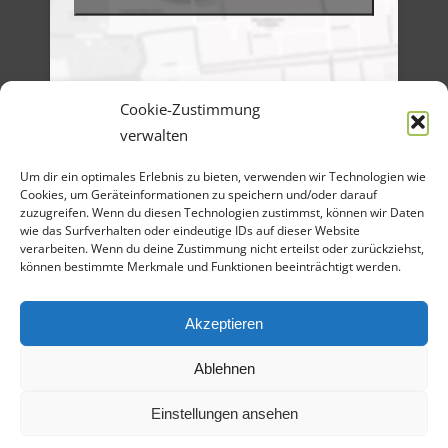
Cookie-Zustimmung
verwalten
Menü
Um dir ein optimales Erlebnis zu bieten, verwenden wir Technologien wie
Artikel-Archiv
Veranstaltungen
Cookies, um Geräteinformationen zu speichern und/oder darauf
Angebote
zuzugreifen. Wenn du diesen Technologien zustimmst, können wir Daten
Bilder-Galerien
wie das Surfverhalten oder eindeutige IDs auf dieser Website
Material
verarbeiten. Wenn du deine Zustimmung nicht erteilst oder zurückziehst,
Spenden
können bestimmte Merkmale und Funktionen beeinträchtigt werden.
Kontakt
Cookie Richtlinie
Datenschutz
Impressum
Akzeptieren
Ablehnen
Einstellungen ansehen