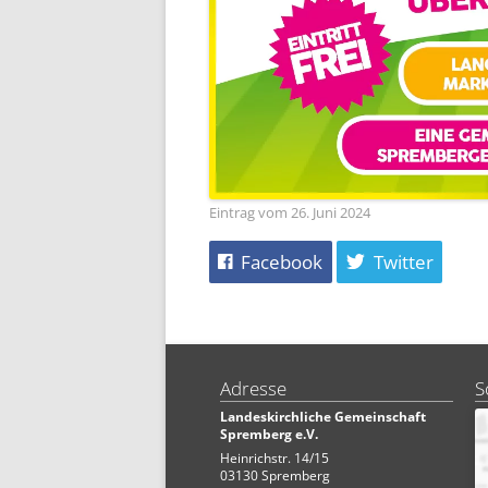
Eintrag vom 26. Juni 2024
Facebook
Twitter
Adresse
S
Landeskirchliche Gemeinschaft
Spremberg e.V.
Heinrichstr. 14/15
03130 Spremberg