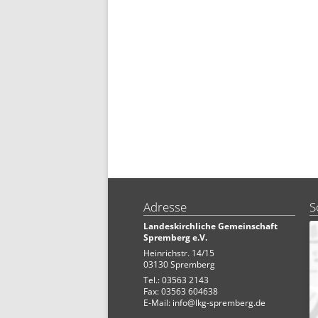
Adresse
S
Landeskirchliche Gemeinschaft
Spremberg e.V.
Heinrichstr. 14/15
03130 Spremberg
Tel.: 03563 2143
Fax: 03563 604638
E-Mail:
info@lkg-spremberg.de