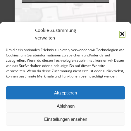
Cookie-Zustimmung
verwalten
Menü
Um dir ein optimales Erlebnis zu bieten, verwenden wir Technologien wie
Artikel-Archiv
Veranstaltungen
Cookies, um Geräteinformationen zu speichern und/oder darauf
Angebote
zuzugreifen. Wenn du diesen Technologien zustimmst, können wir Daten
Bilder-Galerien
wie das Surfverhalten oder eindeutige IDs auf dieser Website
Material
verarbeiten. Wenn du deine Zustimmung nicht erteilst oder zurückziehst,
Spenden
können bestimmte Merkmale und Funktionen beeinträchtigt werden.
Kontakt
Cookie Richtlinie
Datenschutz
Impressum
Akzeptieren
Ablehnen
Einstellungen ansehen