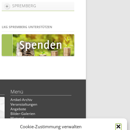
SPREMBERG
LKG SPREMBERG UNTERSTÜTZEN
Menü
Artikel-Archiv
Veranstaltungen
Angebote
Bilder-Galerien
Material
Spenden
Cookie-Zustimmung verwalten
Kontakt