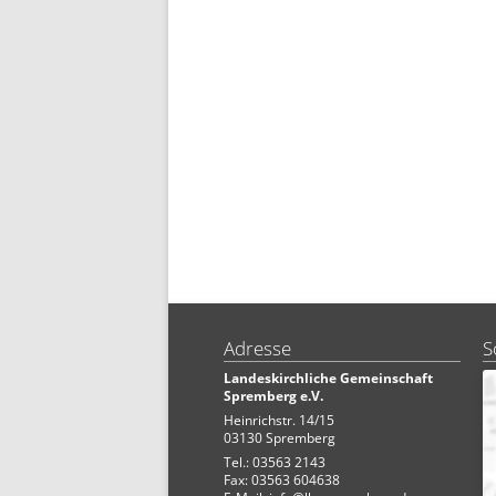
Adresse
S
Landeskirchliche Gemeinschaft
Spremberg e.V.
Heinrichstr. 14/15
03130 Spremberg
Tel.: 03563 2143
Fax: 03563 604638