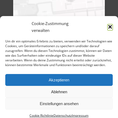
Cookie-Zustimmung
verwalten
Menü
Um dir ein optimales Erlebnis zu bieten, verwenden wir Technologien wie
Artikel-Archiv
Cookies, um Geräteinformationen zu speichern und/oder darauf
Veranstaltungen
Angebote
zuzugreifen. Wenn du diesen Technologien zustimmst, können wir Daten
Bilder-Galerien
wie das Surfverhalten oder eindeutige IDs auf dieser Website
Material
verarbeiten. Wenn du deine Zustimmung nicht erteilst oder zurückziehst,
Spenden
können bestimmte Merkmale und Funktionen beeinträchtigt werden.
Kontakt
Cookie Richtlinie
Datenschutz
Impressum
Akzeptieren
Ablehnen
Einstellungen ansehen
Cookie Richtlinie
Datenschutz
Impressum